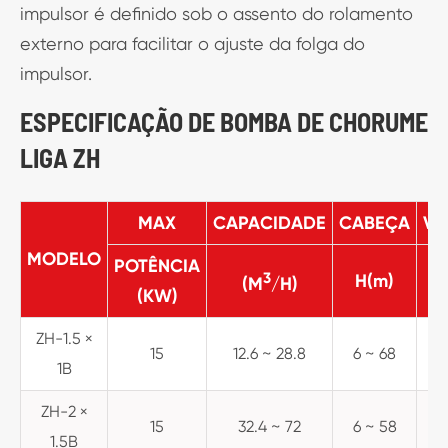
impulsor é definido sob o assento do rolamento
externo para facilitar o ajuste da folga do
impulsor.
ESPECIFICAÇÃO DE BOMBA DE CHORUME
LIGA ZH
MAX
CAPACIDADE
CABEÇA
VE
MODELO
POTÊNCIA
3
H(m)
(M
/H)
(KW)
ZH-1.5 ×
15
12.6 ~ 28.8
6 ~ 68
1
1B
ZH-2 ×
15
32.4 ~ 72
6 ~ 58
1
1.5B