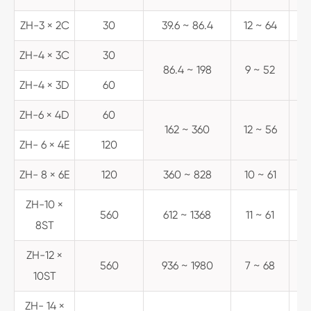
ZH-3 × 2C
30
39.6 ~ 86.4
12 ~ 64
1
ZH-4 × 3C
30
86.4 ~ 198
9 ~ 52
1
ZH-4 × 3D
60
ZH-6 × 4D
60
162 ~ 360
12 ~ 56
8
ZH- 6 × 4E
120
ZH- 8 × 6E
120
360 ~ 828
10 ~ 61
5
ZH-10 ×
560
612 ~ 1368
11 ~ 61
8ST
ZH-12 ×
560
936 ~ 1980
7 ~ 68
10ST
ZH- 14 ×