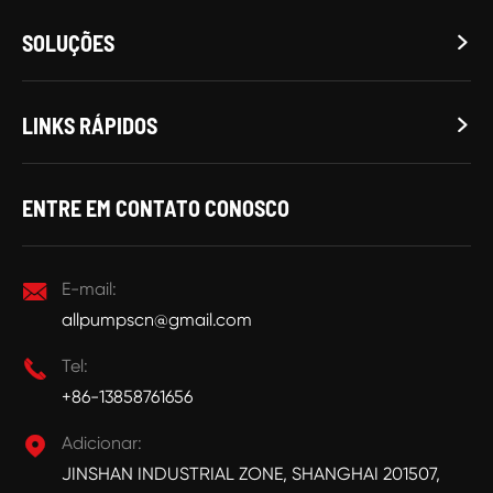
SOLUÇÕES

LINKS RÁPIDOS

ENTRE EM CONTATO CONOSCO

E-mail:
allpumpscn@gmail.com

Tel:
+86-13858761656

Adicionar:
JINSHAN INDUSTRIAL ZONE, SHANGHAI 201507,