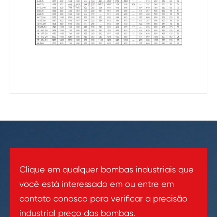
Clique em qualquer bombas industriais que
você está interessado em ou entre em
contato conosco para verificar a precisão
industrial preço das bombas.