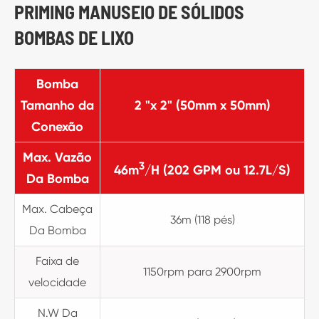
PRIMING MANUSEIO DE SÓLIDOS
BOMBAS DE LIXO
Bomba
Tamanho da
2 "x 2" (50mm x 50mm)
Conexão
Max. Vazão
3
46m
/H (202 GPM ou 12.7L/S)
Da Bomba
Max. Cabeça
36m (118 pés)
Da Bomba
Faixa de
1150rpm para 2900rpm
velocidade
N.W Da