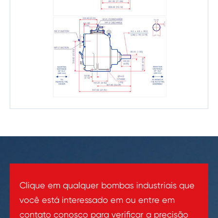
Clique em qualquer bombas industriais que
você está interessado em ou entre em
contato conosco para verificar a precisão