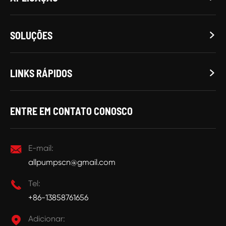
SOLUÇÕES

LINKS RÁPIDOS

ENTRE EM CONTATO CONOSCO

E-mail:
allpumpscn@gmail.com

Tel:
+86-13858761656

Adicionar: