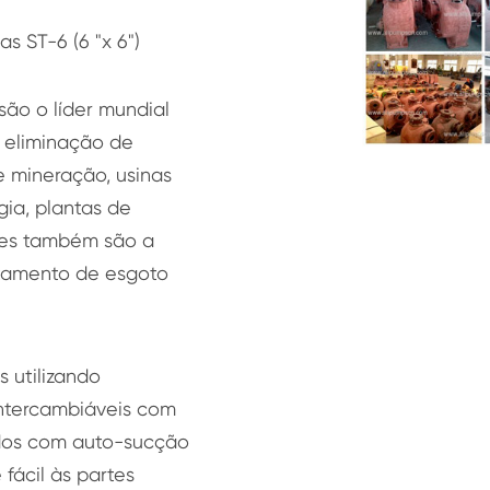
 ST-6 (6 "x 6")
ão o líder mundial
 eliminação de
e mineração, usinas
ia, plantas de
Eles também são a
atamento de esgoto
 utilizando
intercambiáveis com
ados com auto-sucção
fácil às partes