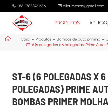
+86-13858761656
allpumpscn@gmail.com


PRODUTOS
APLICA

Casa
Produtos
Bombas de auto priming
C
ST-6 (6 polegadas x 6 polegadas) Prime Aut
ST-6 (6 POLEGADAS X 6
POLEGADAS) PRIME AU
BOMBAS PRIMER MOLH