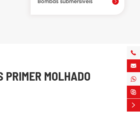
Bombas submersíveis



BAS PRIMER MOLHADO


