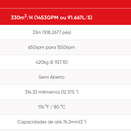
3
330m
/H (1453GPM ou 91.667L/S)
33m (108.2677 pés)
650rpm para 1550rpm
420kg (£ 927.15)
Semi Aberto
314.33 milímetros (12.375 ")
176 °F / 80 °C
Capacidades de até 76.2mm(3 ")