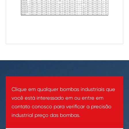
Clique em qualquer bombas industriais que
você está interessado em ou entre em
contato conosco para verificar a precisão
industrial preço das bombas.