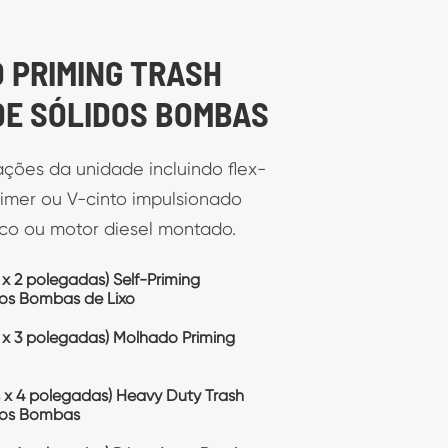
MOTOR DE LIXO
necimento de energia como
s, ou como acoplamento flexível,
, ou motor de montagem.
mática significa um desempenho
ue é necessário é a carga inicial,
omba vai continuar a encher
TO-ESCORVAMENTO DAS BOMBAS