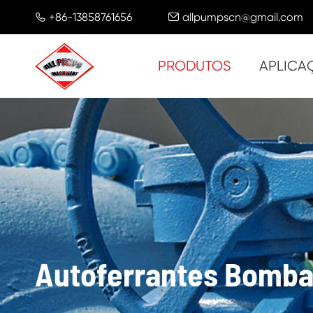
+86-13858761656
allpumpscn@gmail.com


PRODUTOS
APLICA
Autoferrantes Bomba