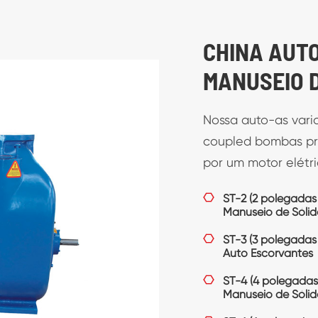
BOMBAS DE 
Ligado para o for
dispositivos básico
v-faixa de unidade
Inicialização auto
confiável. Tudo o q
e a auto-priming b
automaticamente.
ST SÉRIE DE AU