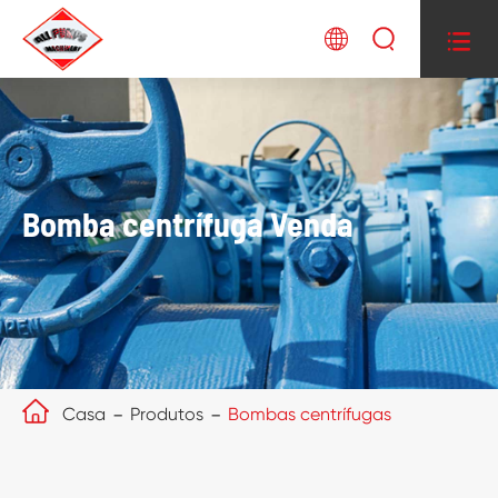



Bomba centrífuga Venda

Casa
Produtos
Bombas centrífugas