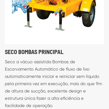
SECO BOMBAS PRINCIPAL
Seco a vácuo assistida Bombas de
T
Escorvamento Automático de fluxo de lixo
q
o
automaticamente iniciar e reiniciar sem líquido
p
pela primeira vez em execução, mais do que 9m
p
de altura de sucção, excelente design e
estrutura única fazer a alta eficiência e
facilidade de operação.