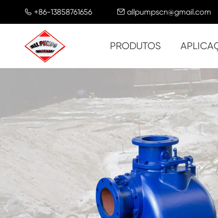
+86-13858761656
allpumpscn@gmail.com


PRODUTOS
APLICA