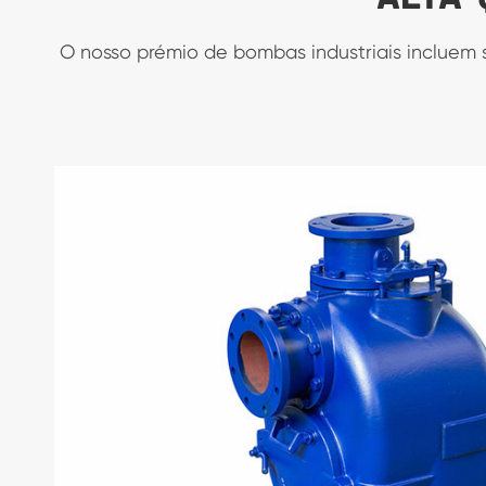
O nosso prémio de bombas industriais incluem 
China Auto priming Trash Manuseio d

Bombas de Motor de Lixo
