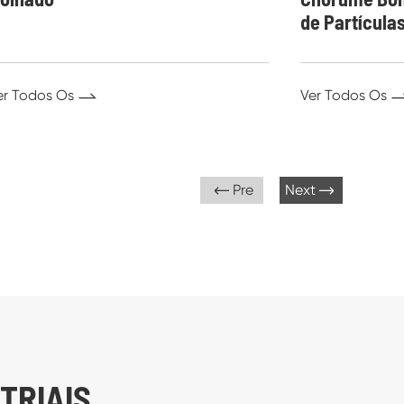
de Partícula
er Todos Os

Ver Todos Os
Pre
Next


TRIAIS