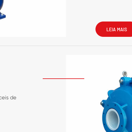
LEIA MAIS
ceis de
Horizonta

Vertical 

Bombas de
