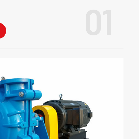
01
l Bombas De Polpa Pesados Atacado
Sump Bombas de Polpa
 Areia draga