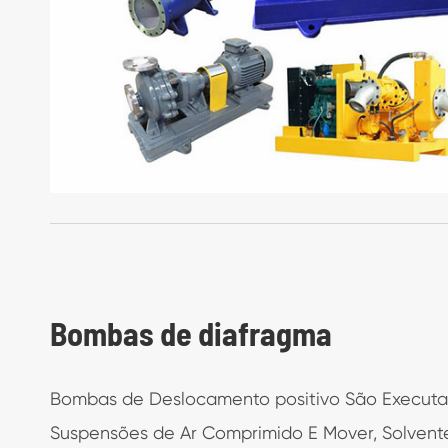
China Bombas Centrífugas de Es

Multiestágio Bombas Centrífuga

Bombas de diafragma
Bombas de Deslocamento positivo São Execut
Suspensões de Ar Comprimido E Mover, Solvente