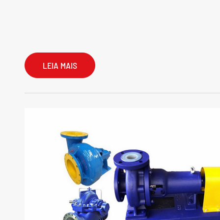
LEIA MAIS
As Bombas De Sucção final

Seco Bombas Principal

Bombas químicas
