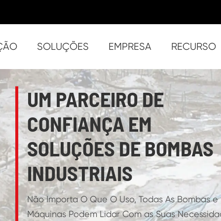
ÇÃO
SOLUÇÕES
EMPRESA
RECURSO
China Auto priming Trash Manuseio de sólidos Bombas
- S
- ST-3
- ST
- ST-6 
- S
- ST
- S
- S
- SU
- S
- Super ST-4 (4 polegad
- S
- S
- Su
UM PARCEIRO DE
CONFIANÇA EM
SOLUÇÕES DE BOMBAS
INDUSTRIAIS
Não Importa O Que O Uso, Todas As Bombas e
Máquinas Podem Lidar Com as Suas Necessida