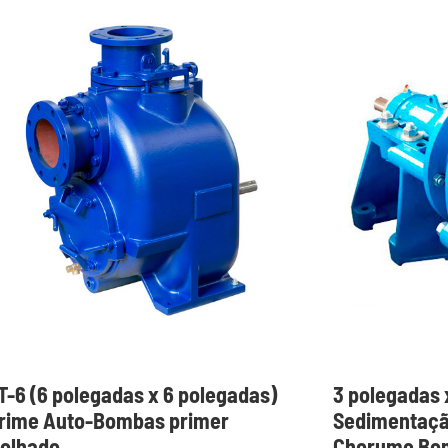
T-6 (6 polegadas x 6 polegadas)
3 polegadas 
rime Auto-Bombas primer
Sedimentaçã
olhado
Chorume Bom