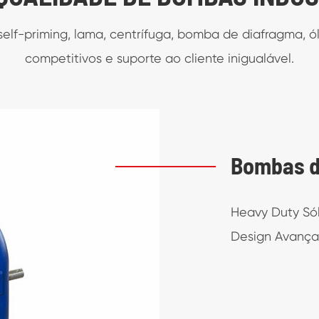
self-priming, lama, centrífuga, bomba de diafragma, 
competitivos e suporte ao cliente inigualável.
Bombas d
Heavy Duty Sól
Design Avança
e sólidos Bombas