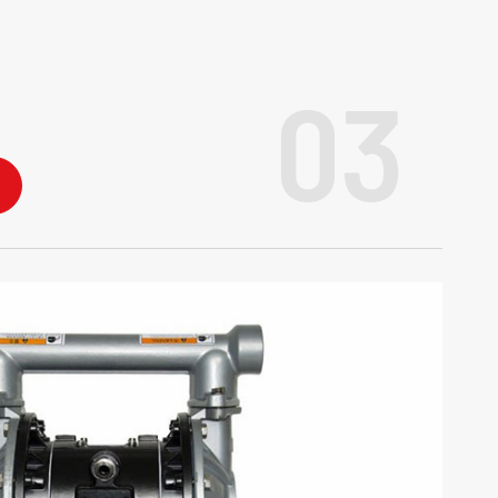
03
s de ar de Diafragma Operadas