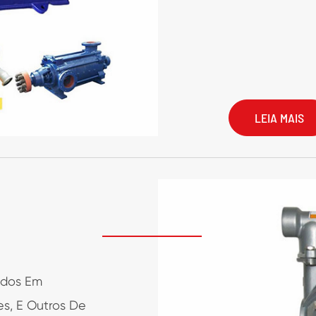
tágio Único
s
LEIA MAIS
ados Em
s, E Outros De
Bomba
