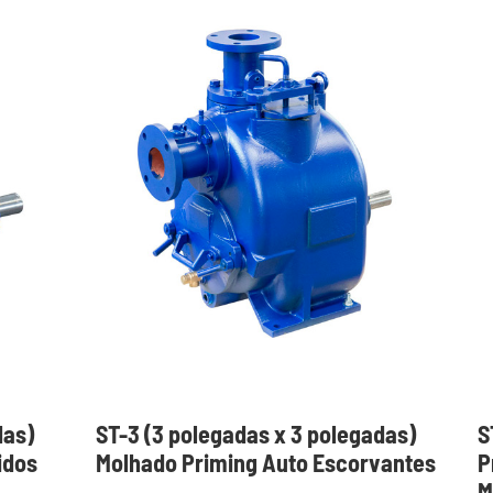
das)
ST-3 (3 polegadas x 3 polegadas)
S
idos
Molhado Priming Auto Escorvantes
P
M