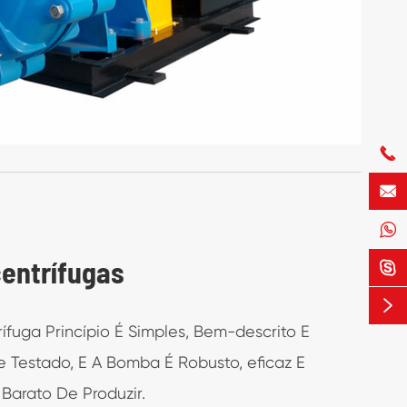



entrífugas


fuga Princípio É Simples, Bem-descrito E
 Testado, E A Bomba É Robusto, eficaz E
Barato De Produzir.