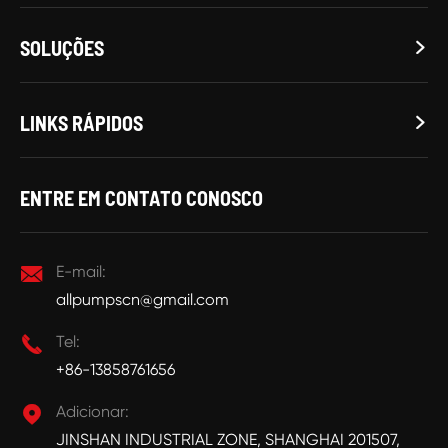
SOLUÇÕES

LINKS RÁPIDOS

ENTRE EM CONTATO CONOSCO

E-mail:
allpumpscn@gmail.com

Tel:
+86-13858761656

Adicionar:
JINSHAN INDUSTRIAL ZONE, SHANGHAI 201507,