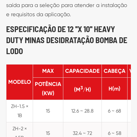
saída para a seleção para atender a instalação
e requisitos da aplicação.
ESPECIFICAÇÃO DE 12 ''X 10'' HEAVY
DUTY MINAS DESIDRATAÇÃO BOMBA DE
LODO
MAX
CAPACIDADE
CABEÇA
VE
MODELO
POTÊNCIA
3
H(m)
(M
/H)
(KW)
ZH-1.5 ×
15
12.6 ~ 28.8
6 ~ 68
1
1B
ZH-2 ×
15
32.4 ~ 72
6 ~ 58
1