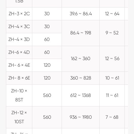
1.5B
ZH-3 × 2C
30
39.6 ~ 86.4
12 ~ 64
1
ZH-4 × 3C
30
86.4 ~ 198
9 ~ 52
1
ZH-4 × 3D
60
ZH-6 × 4D
60
162 ~ 360
12 ~ 56
8
ZH- 6 × 4E
120
ZH- 8 × 6E
120
360 ~ 828
10 ~ 61
5
ZH-10 ×
560
612 ~ 1368
11 ~ 61
8ST
ZH-12 ×
560
936 ~ 1980
7 ~ 68
10ST