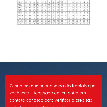
Clique em qualquer bombas industriais que
você está interessado em ou entre em
contato conosco para verificar a precisão