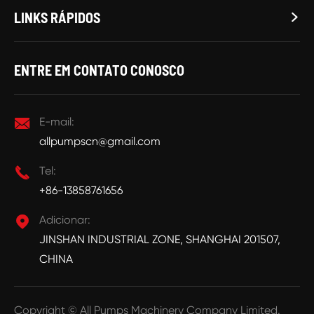
LINKS RÁPIDOS

ENTRE EM CONTATO CONOSCO

E-mail:
allpumpscn@gmail.com

Tel:
+86-13858761656

Adicionar:
JINSHAN INDUSTRIAL ZONE, SHANGHAI 201507,
CHINA
Copyright ©
All Pumps Machinery Company Limited.