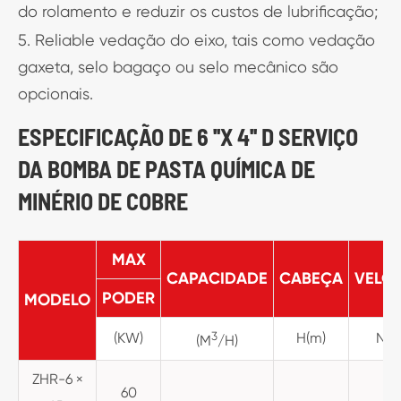
do rolamento e reduzir os custos de lubrificação;
5. Reliable vedação do eixo, tais como vedação
gaxeta, selo bagaço ou selo mecânico são
opcionais.
ESPECIFICAÇÃO DE 6 ''X 4'' D SERVIÇO
DA BOMBA DE PASTA QUÍMICA DE
MINÉRIO DE COBRE
MAX
CAPACIDADE
CABEÇA
VELO
PODER
MODELO
(KW)
3
H(m)
N (r
(M
/H)
ZHR-6 ×
60