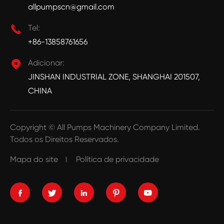
allpumpscn@gmail.com

Tel:
+86-13858761656

Adicionar:
JINSHAN INDUSTRIAL ZONE, SHANGHAI 201507,
CHINA
Copyright ©
All Pumps Machinery Company Limited.
Todos os Direitos Reservados.
Mapa do site
Política de privacidade




