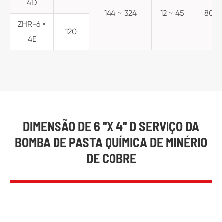
4D
144 ~ 324
12 ~ 45
800 
ZHR-6 ×
120
4E
DIMENSÃO DE 6 ''X 4'' D SERVIÇO DA
BOMBA DE PASTA QUÍMICA DE MINÉRIO
DE COBRE