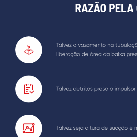

Autoferrantes Bombas de Óleo
RAZÃO PELA 
LEIA MAIS
Talvez o vazamento na tubulaç

liberação de área da baixa pres

Talvez detritos preso o impulso

Talvez seja altura de sucção é