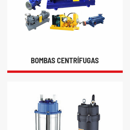
BOMBAS CENTRÍFUGAS
BOMBAS CENTRÍFUGAS

As Bombas De Sucção final

Seco Bombas Principal

Bombas químicas