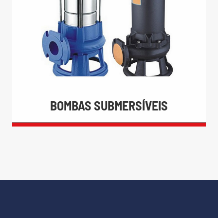

China Bombas Centrífugas de Estágio
Único

Multiestágio Bombas Centrífugas
LEIA MAIS
BOMBAS SUBMERSÍVEIS
BOMBAS SUBMERSÍVEIS

Bomba submersível para Águas
Residuais