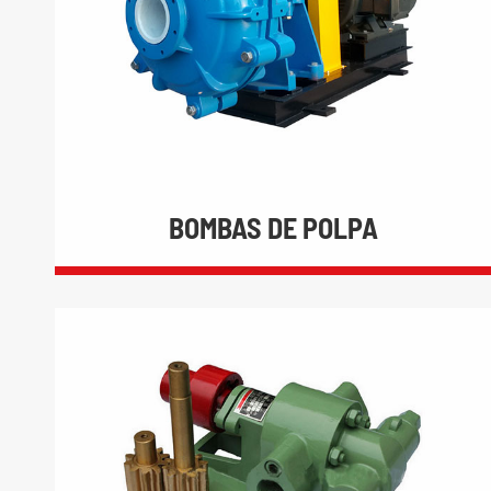
BOMBAS DE POLPA
BOMBAS DE POLPA

Horizontal Bombas De Polpa Pesados
Atacado

Vertical Sump Bombas de Polpa