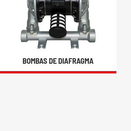
BOMBAS DE DIAFRAGMA
BOMBAS DE DIAFRAGMA

Bombas de ar de Diafragma Operadas

Bombas De Diafragma elétrica