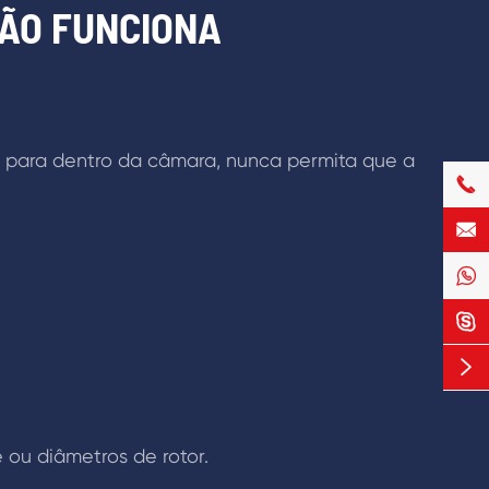
NÃO FUNCIONA
 para dentro da câmara, nunca permita que a





 ou diâmetros de rotor.