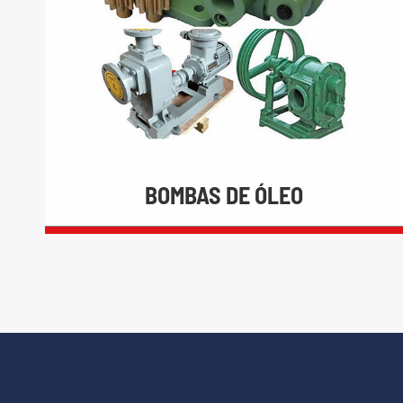

Bombas de Areia draga
LEIA MAIS
BOMBAS DE ÓLEO
BOMBAS DE ÓLEO

Bombas de Óleo da engrenagem

Bombas de Engrenagem Polia