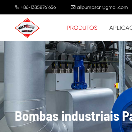
+86-13858761656
allpumpscn@gmail.com


PRODUTOS
APLICA
Bombas industriais P