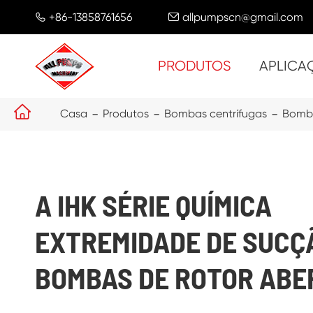
+86-13858761656
allpumpscn@gmail.com


PRODUTOS
APLICA

Casa
Produtos
Bombas centrífugas
Bomba
A IHK SÉRIE QUÍMICA
EXTREMIDADE DE SUCÇ
BOMBAS DE ROTOR ABE