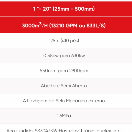
1 "- 20" (25mm - 500mm)
3
3000m
/H (13210 GPM ou 833L/S)
125m (410 pés)
0.55kw para 630kw
550rpm para 2900rpm
Aberto e Semi Aberto
A Lavagem do Selo Mecânico externo
1.6MPa
Aço fundido, SS304/316, Hastelloy, titânio, duplex, etc.