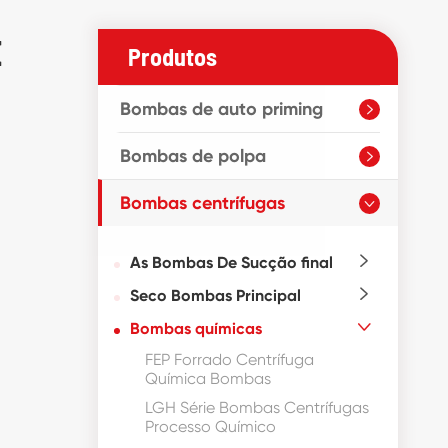
E
Produtos
Bombas de auto priming

Bombas de polpa

Bombas centrífugas

As Bombas De Sucção final

Seco Bombas Principal

Bombas químicas

FEP Forrado Centrífuga
Química Bombas
LGH Série Bombas Centrífugas
Processo Químico