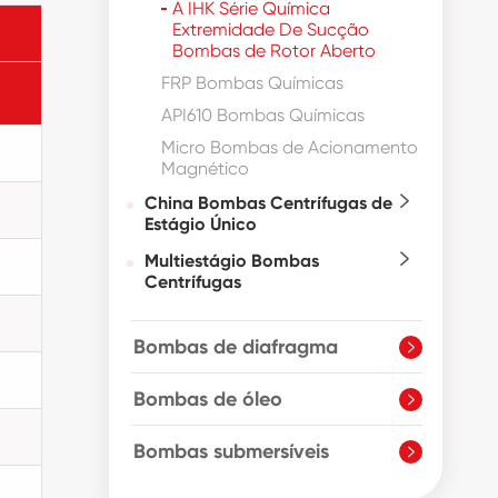
A IHK Série Química
Extremidade De Sucção
Bombas de Rotor Aberto
FRP Bombas Químicas
API610 Bombas Químicas
Micro Bombas de Acionamento
Magnético
China Bombas Centrífugas de

Estágio Único
Multiestágio Bombas

Centrífugas
Bombas de diafragma

Bombas de óleo

Bombas submersíveis
