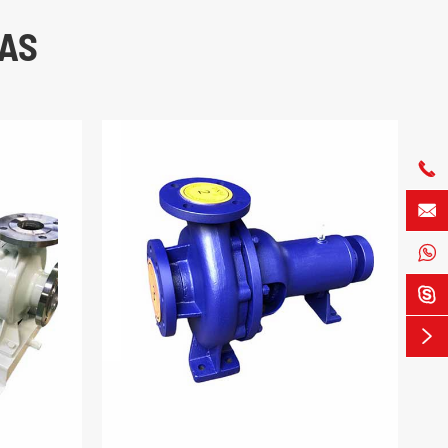
CAS




