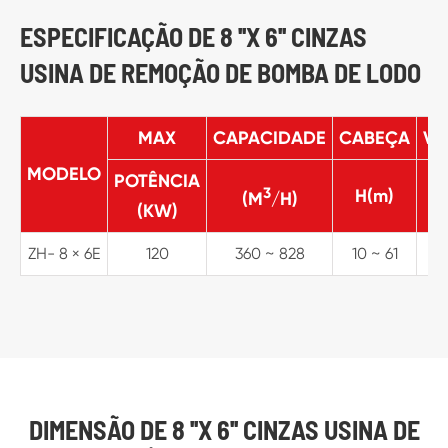
ESPECIFICAÇÃO DE 8 ''X 6'' CINZAS
USINA DE REMOÇÃO DE BOMBA DE LODO
MAX
CAPACIDADE
CABEÇA
VE
MODELO
POTÊNCIA
3
H(m)
(M
/H)
(KW)
ZH- 8 × 6E
120
360 ~ 828
10 ~ 61
5
DIMENSÃO DE 8 ''X 6'' CINZAS USINA DE