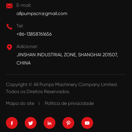

E-mail:
allpumpscn@gmail.com

Tel:
+86-13858761656

Adicionar:
JINSHAN INDUSTRIAL ZONE, SHANGHAI 201507,
CHINA
Copyright ©
All Pumps Machinery Company Limited.
Todos os Direitos Reservados.
Mapa do site
Política de privacidade




