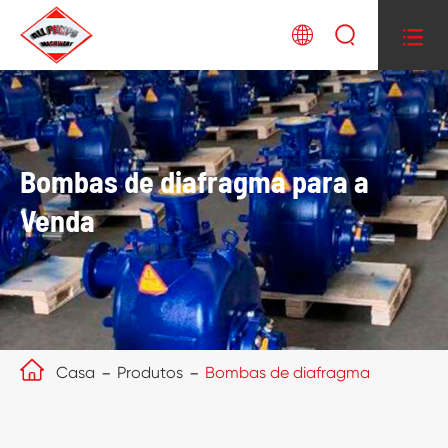



Bombas de diafragma para a
Venda

Casa
Produtos
Bombas de diafragma