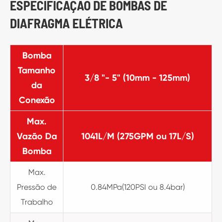
ESPECIFICAÇÃO DE BOMBAS DE
DIAFRAGMA ELÉTRICA
Bomba
Tamanho
3/8 "- 5" (10mm - 125mm)
da
Conexão
Max.
Vazão Da
1041L/M (275GPM ou 17L/S)
Bomba
Max.
Pressão de
0.84MPa(120PSI ou 8.4bar)
Trabalho