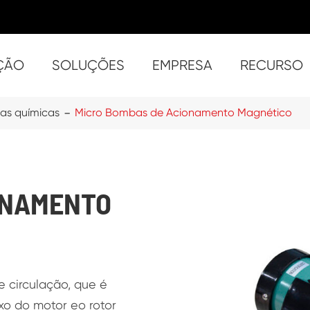
ÇÃO
SOLUÇÕES
EMPRESA
RECURSO
China Auto priming Trash Manuseio de sólidos Bombas
- S
- ST-3
- ST
- ST-6 
- S
- ST
- S
- S
- SU
- S
- Super ST-4 (4 polegad
- S
- S
- Su
s químicas
Micro Bombas de Acionamento Magnético
ONAMENTO
 circulação, que é
o do motor eo rotor