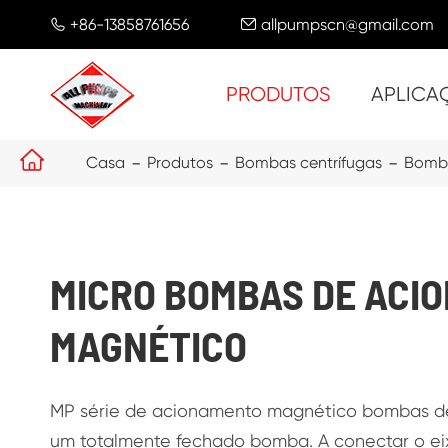
+86-13858761656
allpumpscn@gmail.com


PRODUTOS
APLICA

Casa
Produtos
Bombas centrífugas
Bomba
MICRO BOMBAS DE ACI
MAGNÉTICO
MP série de acionamento magnético bombas de
um totalmente fechado bomba. A conectar o eix