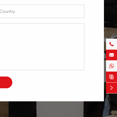




